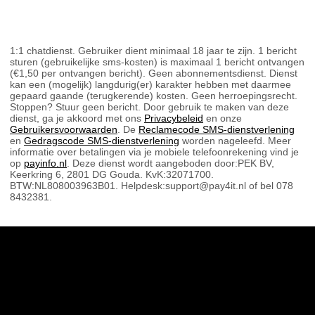
1:1 chatdienst. Gebruiker dient minimaal 18 jaar te zijn. 1 bericht
sturen (gebruikelijke sms-kosten) is maximaal 1 bericht ontvangen
(€1,50 per ontvangen bericht). Geen abonnementsdienst. Dienst
kan een (mogelijk) langdurig(er) karakter hebben met daarmee
gepaard gaande (terugkerende) kosten. Geen herroepingsrecht.
Stoppen? Stuur geen bericht. Door gebruik te maken van deze
dienst, ga je akkoord met ons
Privacybeleid
en onze
Gebruikersvoorwaarden
. De
Reclamecode SMS-dienstverlening
en
Gedragscode SMS-dienstverlening
worden nageleefd. Meer
informatie over betalingen via je mobiele telefoonrekening vind je
op
payinfo.nl
. Deze dienst wordt aangeboden door:PEK BV,
Keerkring 6, 2801 DG Gouda. KvK:32071700.
BTW:NL808003963B01. Helpdesk:support@pay4it.nl of bel 078
8432381.