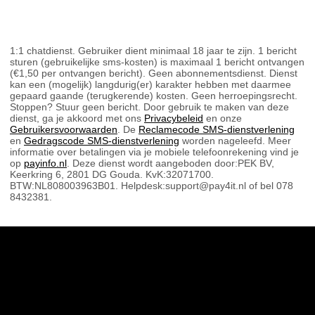
1:1 chatdienst. Gebruiker dient minimaal 18 jaar te zijn. 1 bericht
sturen (gebruikelijke sms-kosten) is maximaal 1 bericht ontvangen
(€1,50 per ontvangen bericht). Geen abonnementsdienst. Dienst
kan een (mogelijk) langdurig(er) karakter hebben met daarmee
gepaard gaande (terugkerende) kosten. Geen herroepingsrecht.
Stoppen? Stuur geen bericht. Door gebruik te maken van deze
dienst, ga je akkoord met ons
Privacybeleid
en onze
Gebruikersvoorwaarden
. De
Reclamecode SMS-dienstverlening
en
Gedragscode SMS-dienstverlening
worden nageleefd. Meer
informatie over betalingen via je mobiele telefoonrekening vind je
op
payinfo.nl
. Deze dienst wordt aangeboden door:PEK BV,
Keerkring 6, 2801 DG Gouda. KvK:32071700.
BTW:NL808003963B01. Helpdesk:support@pay4it.nl of bel 078
8432381.