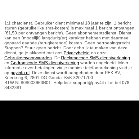
1:1 chatdienst. Gebruiker dient minimaal 18 jaar te zijn. 1 bericht
sturen (gebruikelijke sms-kosten) is maximaal 1 bericht ontvangen
(€1,50 per ontvangen bericht). Geen abonnementsdienst. Dienst
kan een (mogelijk) langdurig(er) karakter hebben met daarmee
gepaard gaande (terugkerende) kosten. Geen herroepingsrecht.
Stoppen? Stuur geen bericht. Door gebruik te maken van deze
dienst, ga je akkoord met ons
Privacybeleid
en onze
Gebruikersvoorwaarden
. De
Reclamecode SMS-dienstverlening
en
Gedragscode SMS-dienstverlening
worden nageleefd. Meer
informatie over betalingen via je mobiele telefoonrekening vind je
op
payinfo.nl
. Deze dienst wordt aangeboden door:PEK BV,
Keerkring 6, 2801 DG Gouda. KvK:32071700.
BTW:NL808003963B01. Helpdesk:support@pay4it.nl of bel 078
8432381.