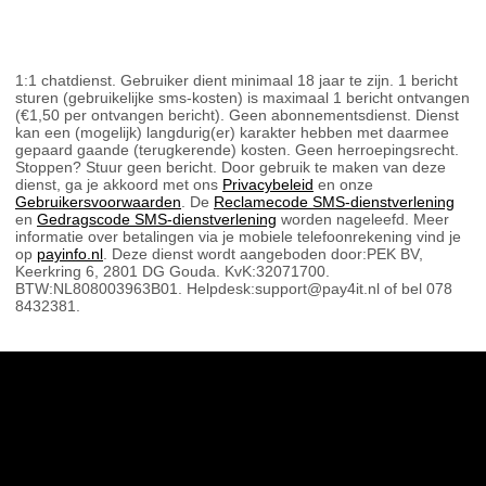
1:1 chatdienst. Gebruiker dient minimaal 18 jaar te zijn. 1 bericht
sturen (gebruikelijke sms-kosten) is maximaal 1 bericht ontvangen
(€1,50 per ontvangen bericht). Geen abonnementsdienst. Dienst
kan een (mogelijk) langdurig(er) karakter hebben met daarmee
gepaard gaande (terugkerende) kosten. Geen herroepingsrecht.
Stoppen? Stuur geen bericht. Door gebruik te maken van deze
dienst, ga je akkoord met ons
Privacybeleid
en onze
Gebruikersvoorwaarden
. De
Reclamecode SMS-dienstverlening
en
Gedragscode SMS-dienstverlening
worden nageleefd. Meer
informatie over betalingen via je mobiele telefoonrekening vind je
op
payinfo.nl
. Deze dienst wordt aangeboden door:PEK BV,
Keerkring 6, 2801 DG Gouda. KvK:32071700.
BTW:NL808003963B01. Helpdesk:support@pay4it.nl of bel 078
8432381.